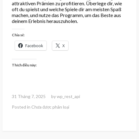
attraktiven Prämien zu profitieren. Überlege dir, wie
oft du spielst und welche Spiele dir am meisten Spaß
machen, und nutze das Programm, um das Beste aus
deinem Erlebnis herauszuholen.
Chia sẻ:
Facebook
X
Thích điều này:
31 Tháng 7, 2025
by
wp_rest_api
Posted in
Chưa được phân loại