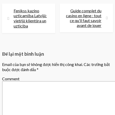
Fenikss kazino
Guide complet du
uzticamība Latvijā:
casino en ligne : tout
ce qu’il faut savoir
vietējā klientūra un
avant de jouer
uzticība
Để lại một bình luận
Email của bạn sẽ không được hiển thị công khai.
Các trường bắt
buộc được đánh dấu
*
Comment