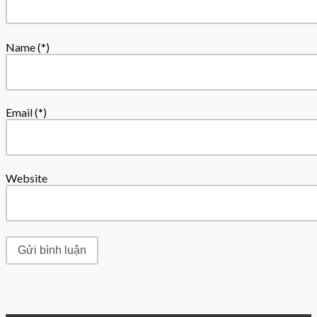
Name (*)
Email (*)
Website